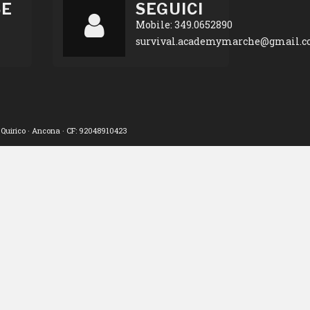
SE
SEGUICI
Mobile: 349.0652890
survival.academymarche@gmail.
uirico · Ancona · CF: 92048910423