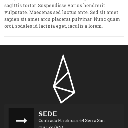
sagittis tortor. Suspendisse varius hendrerit
vulputate. Maecenas sed luctus ante. Sed sit amet
sapien sit amet arcu placerat pulvinar. Nunc quam
orci, sodales id lacinia eget, iaculis a lorem.
SEDE
Contrada Forchiusa, 64 Serra San
Quirico (AN)